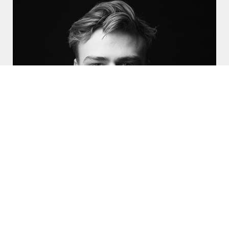
Monteur (m/w/x)
Netzwerkverkabelung
Technikaffine Zukunftsgestalter gesucht!
Umfangreiche Einschulungsphase inklusive!
zur Bewerbung